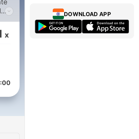
nte
l
DOWNLOAD APP
 tu
lma.
1
x
y
ing
onal
:00