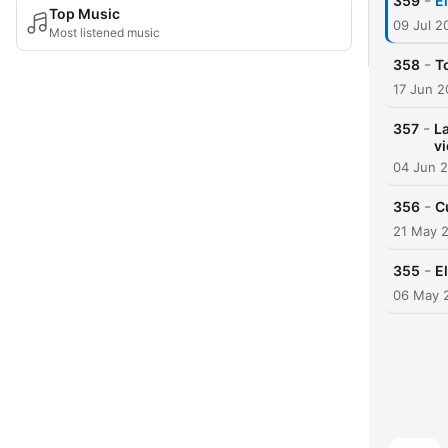
-
359
E
Top Music
09 Jul 2
Most listened music
-
358
T
17 Jun 
-
357
La
v
04 Jun 
-
356
C
21 May 
-
355
E
06 May 