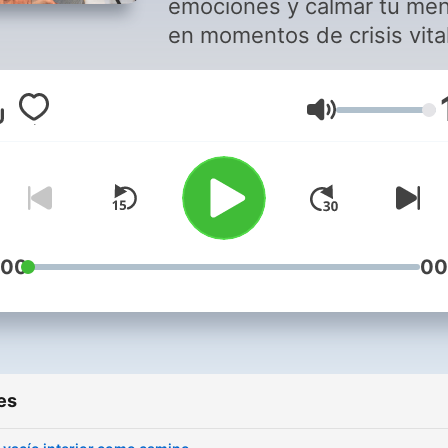
emociones y calmar tu me
en momentos de crisis vita
para transformar tu dolor y
ansiedad en bienestar y ca
Volume
Herramientas, reflexiones 
técnicas propias del coach
y el mindfulness transpers
para que vivas con mayor
libertad y paz interior.
:00
00
es