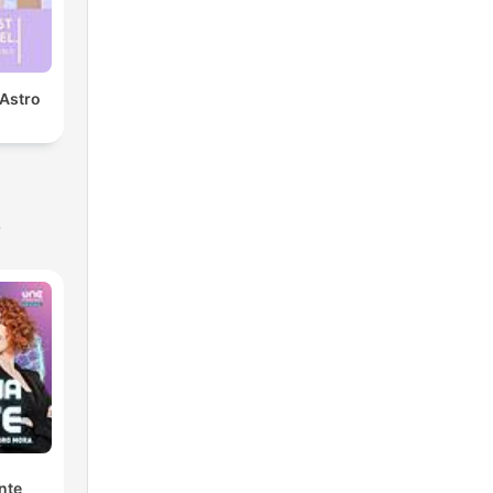
 Astro
s
nte