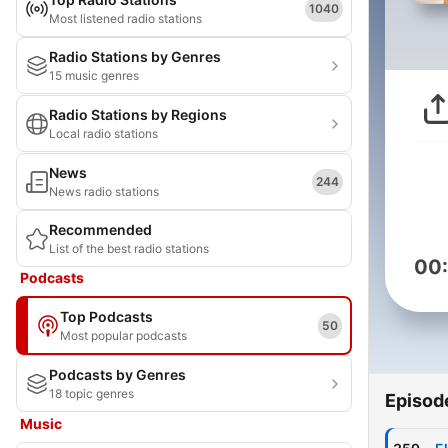
1040
Most listened radio stations
Radio Stations by Genres
15 music genres
Radio Stations by Regions
Local radio stations
News
244
News radio stations
Recommended
List of the best radio stations
00
Podcasts
Top Podcasts
50
Most popular podcasts
Podcasts by Genres
18 topic genres
Episod
Music