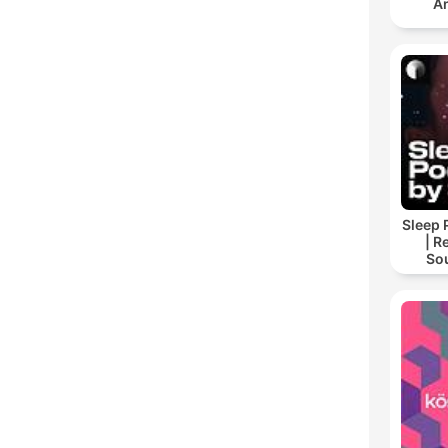
An
Sleep 
| R
So
Storie
For