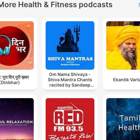
More Health & Fitness podcasts
Om Nama Shivaya -
 पूरा दिन,पूरी ख़बर
Shiva Mantra Chants
Ekantik Vart
(Dinbhar)
recited by Sandeep
Khurana