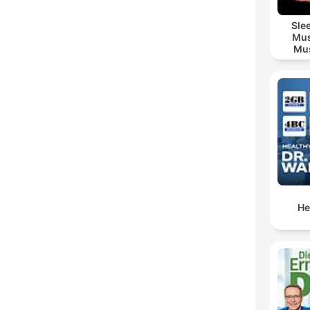
Sle
Mus
Mus
M
He