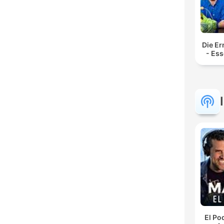
Die E
- Ess
El Po