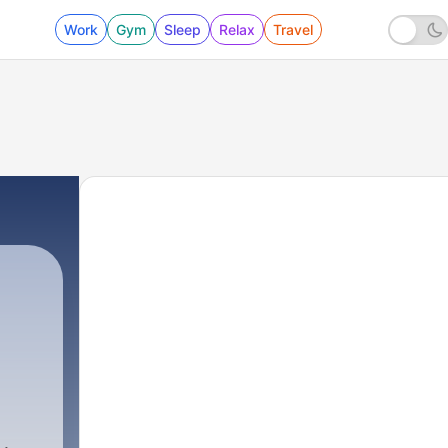
Work
Gym
Sleep
Relax
Travel