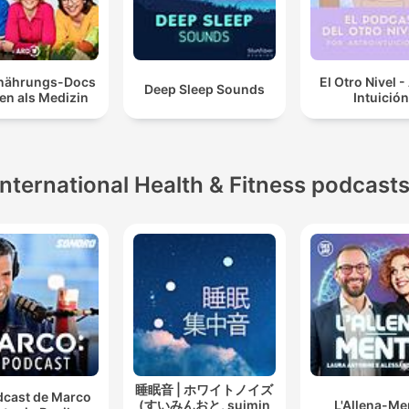
rnährungs-Docs
El Otro Nivel -
Deep Sleep Sounds
en als Medizin
Intuición
International Health & Fitness podcast
睡眠音 | ホワイトノイズ
dcast de Marco
(すいみんおと, suimin
L'Allena-Me