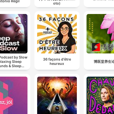
tonio Regil
oto)
Podcast by Slow
36 façons d'être
elaxing Sleep
博医堂养生
heureux
unds & Sleep
s | Nature Sound
 Sleep | ASMR