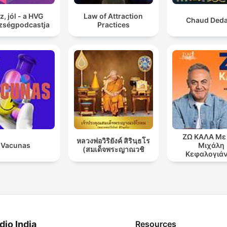
z, jól - a HVG
Law of Attraction
Chaud Ded
zségpodcastja
Practices
ΖΩ ΚΑΛΑ Με
หลวงพ่อวิริยังค์ สิรินฺธโร
Vacunas
Μιχάλη
(สมเด็จพระญาณวชิ
Κεφαλογιά
dio India
Resources