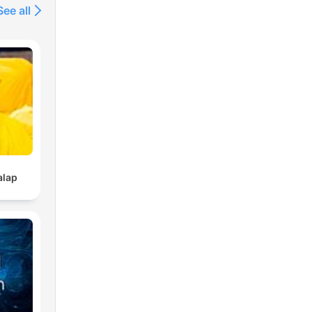
See all
alap