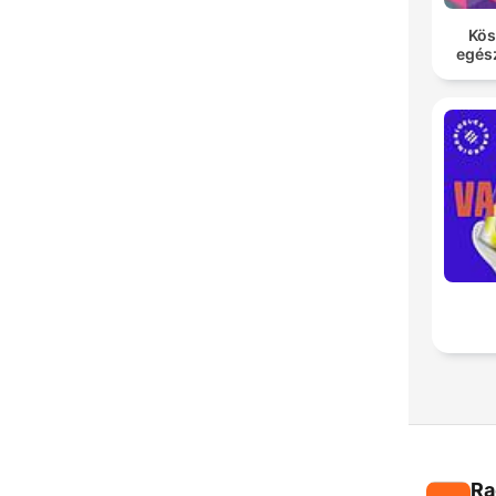
Kös
egés
Ra