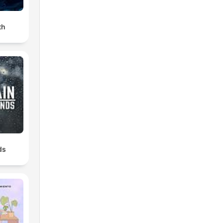
th
ds