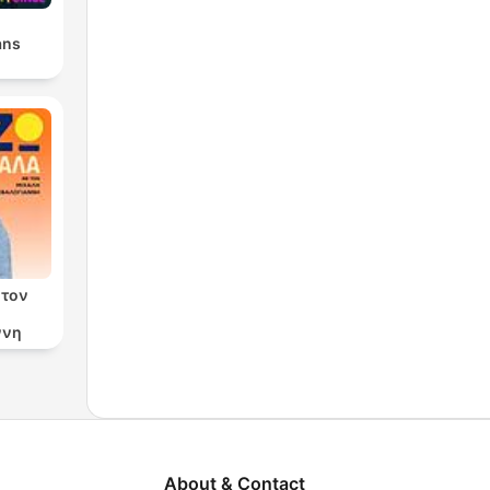
ans
 τον
ννη
About & Contact