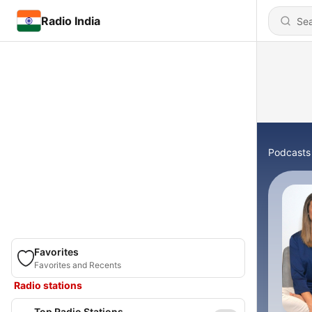
Radio India
Podcasts
Favorites
Favorites and Recents
Radio stations
Top Radio Stations