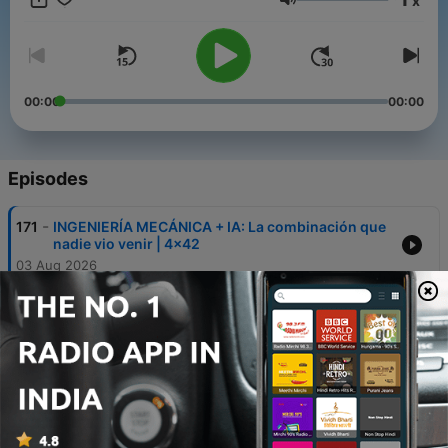
x
encantará. Hasta ahora. :)
Volume
00:00
00:00
Episodes
-
171
INGENIERÍA MECÁNICA + IA: La combinación que
nadie vio venir | 4x42
03 Aug 2026
-
170
INGENIERÍA EN SISTEMAS DE INFORMACIÓN: La
tecnología, BIEN utilizada, puede cambiar EL
MUNDO | 4x41
27 Jul 2026
-
169
MATEMÁTICAS + INGENIERÍA INFORMÁTICA: El
Doble Grado que te lleva a la INFORMACIÓN
CUÁNTICA | 4x40