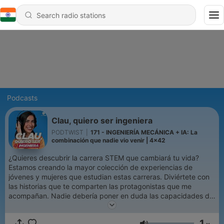
Podcasts
Clau, quiero ser ingeniera
PODTWIST
|
171 - INGENIERÍA MECÁNICA + IA: La
combinación que nadie vio venir | 4x42
¿Quieres descubrir la carrera STEM que cambiará tu vida?
Estamos creando la mayor colección de experiencias de
jóvenes y mujeres que estudian estas carreras. Diviértete con
las historias que te comparten las protagonistas que me
acompañan. Nadie debería poner en duda las capacidades de
las mujeres en las carreras técnicas y científicas. Si te
imaginas, como decimos “cacharreando” este programa te
1