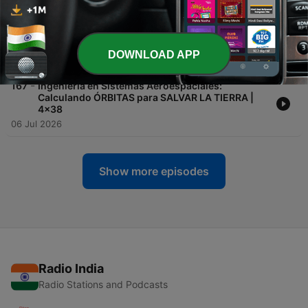
20 Jul 2026
-
168
INGENIERÍA DE PROCESOS QUÍMICOS: Cómo es
estudiar esta carrera en VENEZUELA | 4x39
DOWNLOAD APP
13 Jul 2026
-
167
Ingeniería en Sistemas Aeroespaciales:
Calculando ÓRBITAS para SALVAR LA TIERRA |
4x38
06 Jul 2026
Show more episodes
Radio India
Radio Stations and Podcasts