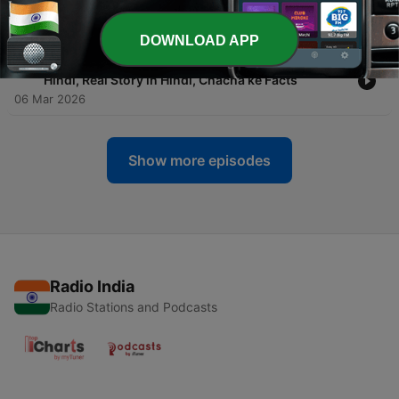
Chamatkar, Chacha Ke Facts
07 Mar 2026
DOWNLOAD APP
-
60
कर्ण पिशाचिनी,Hindi Horror Story,Ghost Stories in
Hindi, Real Story in Hindi, Chacha ke Facts
06 Mar 2026
Show more episodes
Radio India
Radio Stations and Podcasts