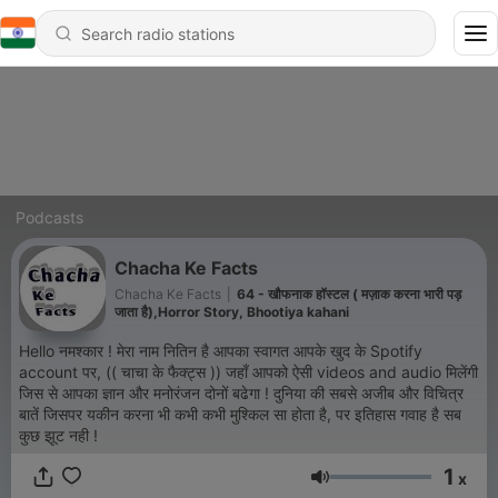
Podcasts
Chacha Ke Facts
Chacha Ke Facts
|
64 - खौफनाक हॉस्टल ( मज़ाक करना भारी पड़
जाता है),Horror Story, Bhootiya kahani
Hello नमश्कार ! मेरा नाम नितिन है आपका स्वागत आपके खुद के Spotify
account पर, (( चाचा के फैक्ट्स )) जहाँ आपको ऐसी videos and audio मिलेंगी
जिस से आपका ज्ञान और मनोरंजन दोनों बढेगा ! दुनिया की सबसे अजीब और विचित्र
बातें जिसपर यकीन करना भी कभी कभी मुश्किल सा होता है, पर इतिहास गवाह है सब
कुछ झूट नही !
1
x
Volume