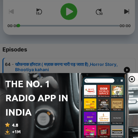
00:00
00:00
Episodes
-
64
खौफनाक हॉस्टल ( मज़ाक करना भारी पड़ जाता है),Horror Story,
Bhootiya kahani
12 May 2026
-
63
बजरंगबली और भूत, Bajrang bali ki Hasya katha, Chacha
ke Facts
11 May 2026
-
62
शिव चर्चा, महादेव चमत्कार कहानी || आंसू नहीं रोक पाओगे || Chacha
ke Facts
09 Mar 2026
-
61
खाटूश्याम बाबा और लाचार बुज़ुर्ग,Khatu shyam Baba ka