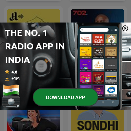
The Clement Manyathela
Forklart
Show
DOWNLOAD APP