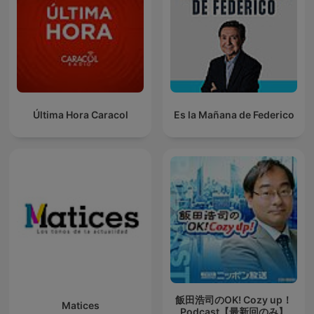
Última Hora Caracol
Es la Mañana de Federico
飯田浩司のOK! Cozy up！
Matices
Podcast【最新回のみ】