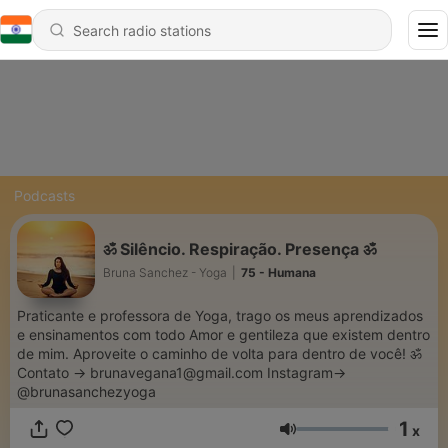
Podcasts
ॐ Silêncio. Respiração. Presença ॐ
Bruna Sanchez - Yoga
|
75 - Humana
Praticante e professora de Yoga, trago os meus aprendizados
e ensinamentos com todo Amor e gentileza que existem dentro
de mim. Aproveite o caminho de volta para dentro de você! ॐ
Contato -> brunavegana1@gmail.com Instagram->
@brunasanchezyoga
1
x
Volume