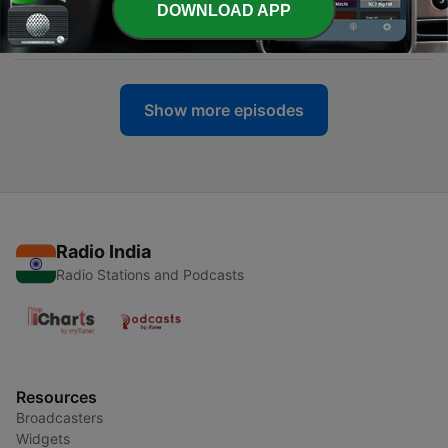
DOWNLOAD APP
-
71
Nada me possui
16 Sep 2023
Show more episodes
Radio India
Radio Stations and Podcasts
Resources
Broadcasters
Widgets