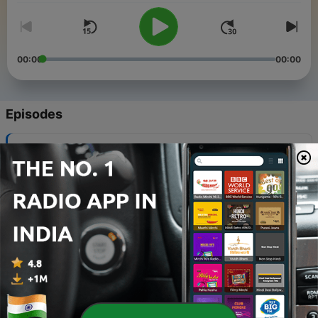
00:00
00:00
Episodes
-
75
Humana
02 May 2024
-
74
Prática Espiritual
20 Sep 2023
-
73
Eu Sou Pura Consciência
20 Sep 2023
-
72
Egocêntricas Emoções
17 Sep 2023