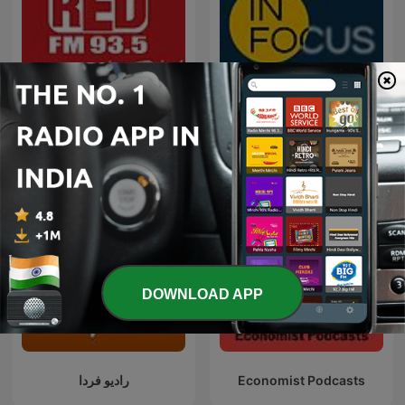
Red FM Coronavirus -
In Focus by The Hindu
#CareKaroNa
DOWNLOAD APP
رادیو فردا
Economist Podcasts