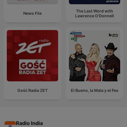
The Last Word with
News File
Lawrence O’Donnell
Gość Radia ZET
El Bueno, la Mala y el Feo
Radio India