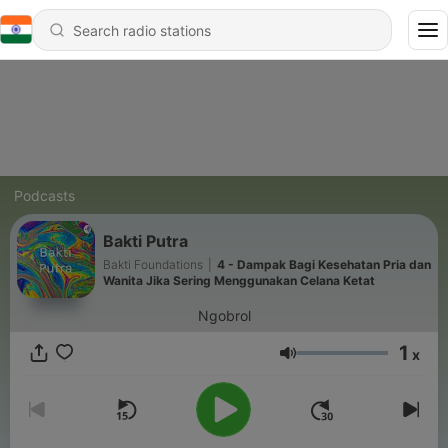
Podcasts
Bakti Putra
Bakti Foundations
|
4 - Dampak Bagi Kesehatan Pria dan
Wanita Jika Sering Menggunakan Celana Ketat
Ngobrol
1
x
Volume