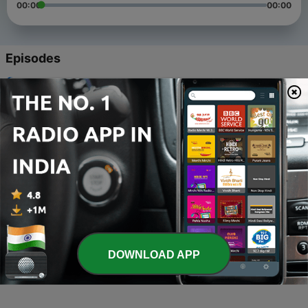
00:00
00:00
Episodes
-
4
Dampak Bagi Kesehatan Pria dan Wanita Jika Sering
Menggunakan Celana Ketat
10 Sep 2020
-
3
Kebiasaan Orang Sukses Di Akhir Pekan
05 Sep 2020
-
2
Di negara mana saja yang memiliki konsep sekolah
yang unik?
28 Aug 2020
-
1
Orang Miskin Wajib Sekolah, Agar Miskinya Tidak
Abadi
DOWNLOAD APP
27 Aug 2020