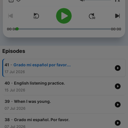
x
tengo que trabajar . No puedo respondir a todos. Esto
Volume
plataforma es GRATIS! Solo una intercambio de idioma para
mejorar español y ayudar con inglés. Hasta pronto!
00:00
00:00
Episodes
-
41
Grado mi español por favor….
17 Jul 2026
-
40
English listening practice.
15 Jul 2026
-
39
When I was young.
07 Jul 2026
-
38
Grado mi español. Por favor.
07 Jul 2026