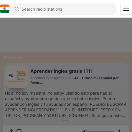
Podcasts
Aprender ingles gratis 1111
Aprenderinglesgratis1111
|
41 - Grado mi español por
favor….
Hola, no soy maestra. Yo estoy usando esto para hablar
español y ayudar otra gentes que no habla inglés. Puedo
ayudar con ingles y tu ayudas con español. PUEDES BUSCRAR
APRENDERINGLESGRATIS1111 EN EL INTERNET. ESTOY EN
TIKTOK, PODBEAN Y YOUTUBE. SÍGUEME! . Si te gusta este
audio, deja un comentario. Si quieres praticar gratis durante 15
minutos, enviarme un mensaje. Puedo practicar solo cuando no
1