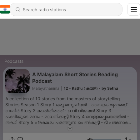
Podcasts
A Malayalam Short Stories Reading
Podcast
Malayathanima
|
12 - Kathu ( കത്ത് ) - by Sethu
A collection of 10 stories from the masters of storytelling.
Stories Season 1 Story 1 ഒരു മനുഷ്യൻ - വൈക്കം മുഹമ്മദ്
ബഷീർ Story 2 കടൽതീരത്ത് - ഒ വി വിജയൻ Story 3
പക്ഷിയുടെ മണം - മാധവിക്കുട്ടി Story 4 വെള്ളപ്പൊക്കത്തിൽ -
തകഴി Story 5 പ്രകാശം പരത്തുന്ന പെൺകുട്ടി - ടി പത്മനാഭൻ
Story 6 മരപ്പാവകൾ - കാരൂർ Story 7 ഹിഗ്വിറ്റ - എൻ എസ്
മാധവൻ Story 8 ഇരുട്ടിൻ്റെ ആത്മാവ് - എം ടി Story 9
1