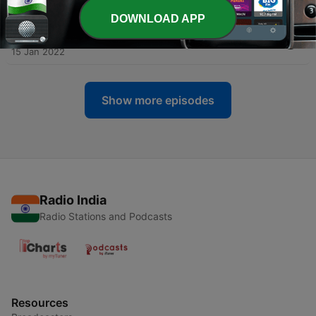
15 Jan 2022
DOWNLOAD APP
-
7
Marappavakal ( മരപ്പാവകൾ ) - by Karoor
15 Jan 2022
Show more episodes
Radio India
Radio Stations and Podcasts
Resources