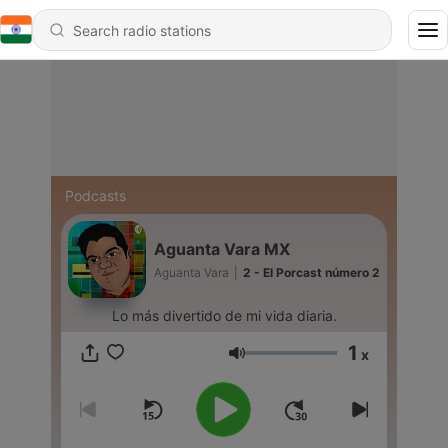
Podcasts
Aguanta Vara MX
Aguanta Vara
|
2 - El Porcast número 2
Lo más divertido de mi vida diaria.
1
x
Volume