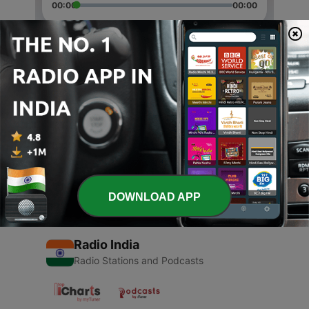
00:00
00:00
Episodes
-
2
El Porcast número 2
14 May 2020
-
1
¡A ver qué sale!
12 May 2020
DOWNLOAD APP
Radio India
Radio Stations and Podcasts