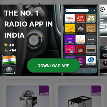
Les Chemins de la
La Méthode scientifique
philosophie
DOWNLOAD APP
Les Nuits de France
Répliques
Culture