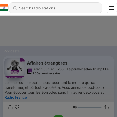
Podcasts
Affaires étrangères
France Culture
|
733 - Le pouvoir selon Trump : Le
250e anniversaire
Les meilleurs experts nous racontent le monde qui se
transforme, et où tout s'accélère. Vous aimez ce podcast ?
Pour écouter tous les épisodes sans limite, rendez-vous sur
Radio France
1
x
Volume