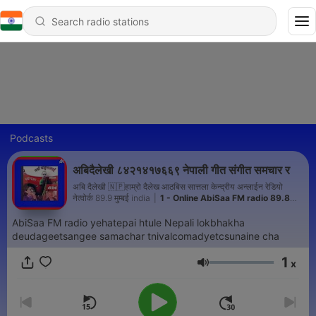
Podcasts
अबिदैलेखी ८४२१४१७६६९ नेपाली गीत संगीत समचार र
अबि दैलेखी 🇳🇵हाम्रो दैलेख आठबिस सात्तला केन्द्रीय अन्लाईन रेडियो
नेत्वोर्क 89.9 मुम्बई india
|
1 - Online AbiSaa FM radio 89.8
dailekh
AbiSaa FM radio yehatepai htule Nepali lokbhakha
deudageetsangee samachar tnivalcomadyetcsunaine cha
1
x
Volume