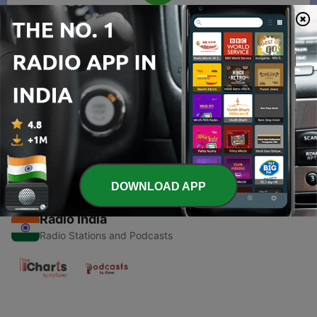
00:00
00:00
Episodes
-
1
Online AbiSaa FM radio 89.8 dailekh
29 Jan 2021
DOWNLOAD APP
Radio India
Radio Stations and Podcasts