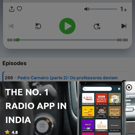
1
x
Volume
00:00
00:00
Episodes
-
266
Pedro Carneiro (parte 2): Os professores deviam
ser avaliados pelos resultados dos alunos?
29 Jul 2026
-
265
Pedro Carneiro (parte 1): Como descobrir o que
realmente funciona na educação?
29 Jul 2026
-
264
Rita de La Feria (parte 2): Porque todos odeiam
impostos sobre heranças?