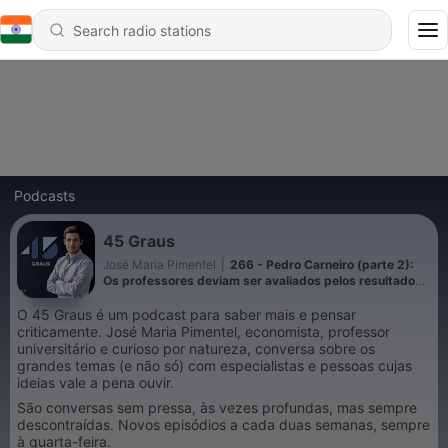
Podcasts
45 Graus
José Maria Pimentel
|
266 - Pedro Carneiro (parte 2):
Os professores deviam ser avaliados pelos resultados
dos alunos?
O 45 Graus é um podcast para saber mais e pensar
criticamente. José Maria Pimentel, economista, professor
universitário e curioso por natureza, conversa sobre os
grandes temas (e não só) com especialistas e pessoas cujas
ideias vale a pena ouvir.
São conversas sem pressa, às vezes profundas, mas sempre
descontraídas. Novos episódios a cada duas semanas, sempre
à quarta-feira.