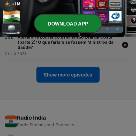
15 Jul 2026
-
263
Rita de La Feria (parte 1): O fascinante (mesmo!)
mundo dos impostos
DOWNLOAD APP
15 Jul 2026
-
262
Alexandre Lourenço e Fernando Leal da Costa
(parte 2): O que fariam se fossem Ministros da
Saúde?
01 Jul 2026
Show more episodes
Radio India
Radio Stations and Podcasts