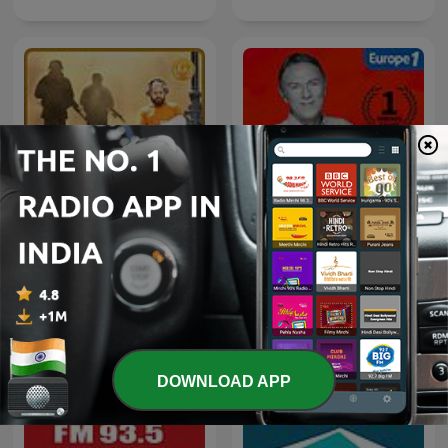
Navbharat Gold – Hindi
Podcast | Hindi Audio
Hondelatte Raconte
Infotainment | Hindi Audio
News
DOWNLOAD APP