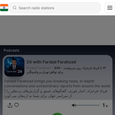
Podcasts
24 with Fardad Farahzad
Fardad Farahzad
|
809 - ‏‏‏۲۴ با فرداد فرحزاد: روز سرنوشت
برای توافق تهران و واشینگتن
Fardad Farahzad brings you breaking news, in-depth
conversations and extraordinary reports from around the world
| فرداد فرحزاد، اخبار فوری، گفتگوهای عمیق و گزارش‌های بی‌نظیر را
از سراسر جهان برای شما به ارمغان می آورد
1
x
Volume