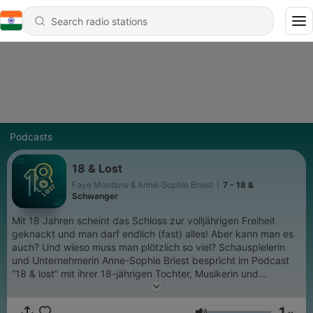
Podcasts
18 & Lost
Faye Montana & Anne-Sophie Briest
|
7 - 18 &
Schwanger
Mit 18 Jahren scheint das Schloss zur volljährigen Freiheit
geknackt und man darf endlich (fast) alles! Aber kann man es
auch? Und wieso muss man plötzlich so viel? Schauspielerin
und Unternehmerin Anne-Sophie Briest bespricht im Podcast
“18 & lost” mit ihrer 18-jährigen Tochter, Musikerin und
Schauspielerin Faye Montana, über all die herausfordernden
Themen, die beim Erwachsenwerden auf Teenies einprasseln
1