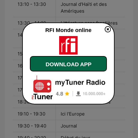
13:10 - 13:30
Journal d'Haïti et des
Amériques
13:30 - 14:10
Littérature sans frontières
RFI Monde online
14:10 - 15:10
Vous m'en direz des
nouvelles !
15:10 - 16:10
C'est pas du vent
DOWNLOAD APP
16:10 - 17:10
Radio foot internationale
17:10 - 17:40
Accents du monde
17:40 - 18:30
Accents d'Europe
18:30 - 19:10
Session d'informations
19:10 - 19:30
Ici l'Europe
19:30 - 19:40
Journal
19:40 - 20:10
Débat du jour