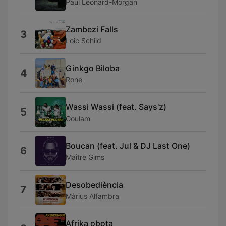
Paul Leonard-Morgan
Zambezi Falls
3
Loic Schild
Ginkgo Biloba
4
Rone
Wassi Wassi (feat. Says'z)
5
Goulam
Boucan (feat. Jul & DJ Last One)
6
Maître Gims
Desobediència
7
Màrius Alfambra
Afrika obota