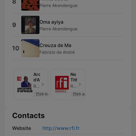
8
Pierre Akendengue
Oma ayiya
9
Pierre Akendengue
Creuza de Ma
10
Fabrizio de André
Archives
No
d'Afrique
Title
RFI - Episode 24
RFI - Episode 1
28 Oct 2023
03 Jun 2026
Contacts
Website
http://www.rfi.fr