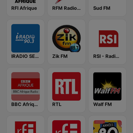
RFI Afrique
RFM Radio Futurs Medias 94.0 FM
Sud FM
IRADIO SENEGAL
Zik FM
RSI - Radio Sénégal Internationale
BBC Afrique
RTL
Walf FM