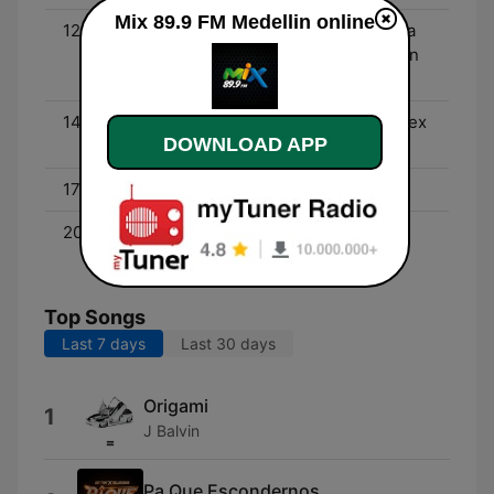
Mix 89.9 FM Medellin online
12:00 - 13:59
Pa Lante Y Pa Atrás - Una
canción del presente y un
clásico con Dj Zaja
14:00 - 16:59
El Mixeo de Mix - Con Alex
DOWNLOAD APP
González "Mi Ala"
17:00 - 19:59
PlayMix - Con Guti
20:00 - 23:59
Noches Mix - Con Dj
Pájaro
Top Songs
Last 7 days
Last 30 days
Origami
1
J Balvin
Pa Que Escondernos