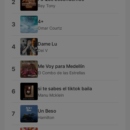
2
Rey Tony
4+
3
Omar Courtz
Dame Lu
4
Dei V
Me Voy para Medellín
5
El Combo de las Estrellas
si te sabes el tiktok baila
6
Manu Mcklein
Un Beso
7
Hamilton