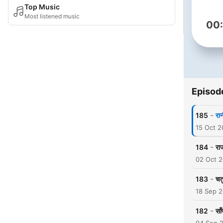
Top Music
Most listened music
00
Episod
-
185
रा
15 Oct 
-
184
रा
02 Oct 
-
183
चत
18 Sep 
-
182
सा