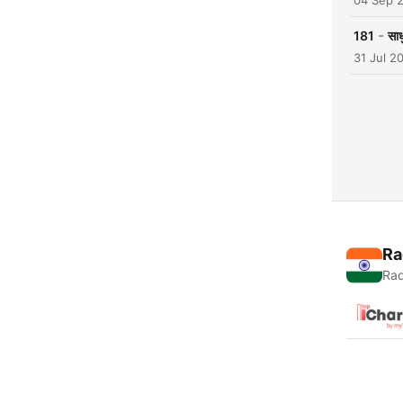
04 Sep 
-
181
सा
31 Jul 2
Ra
Rad