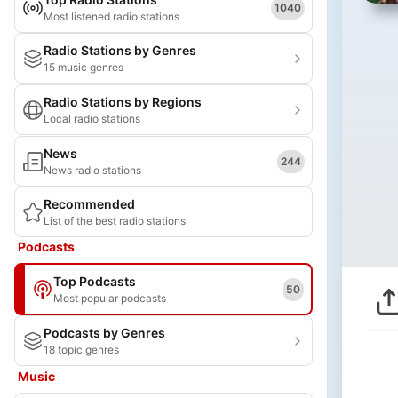
1040
Most listened radio stations
Radio Stations by Genres
15 music genres
Radio Stations by Regions
Local radio stations
News
244
News radio stations
Recommended
List of the best radio stations
Podcasts
Top Podcasts
50
Most popular podcasts
Podcasts by Genres
18 topic genres
Music