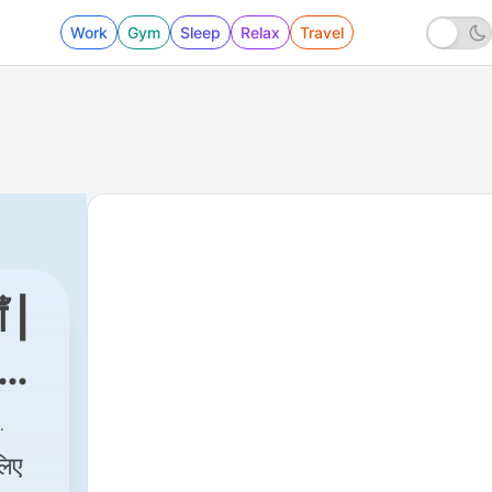
Work
Gym
Sleep
Relax
Travel
ँ |
लिए