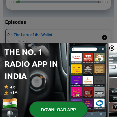
00:00
00:00
Episodes
-
9
The Lord of the Wallet
26 Jul 2020
-
8
The Preacher
05 Jul 2020
-
7
Watson, yo y mi otro yo
19 Jun 2020
-
6
Social Network
08 Jun 2020
-
5
El Club de la Pregunta
29 May 2020
DOWNLOAD APP