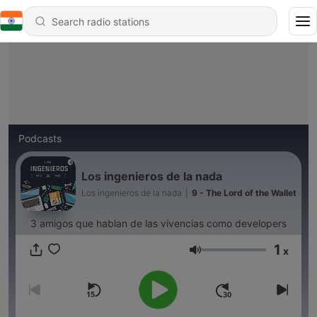
Podcasts
Los ingenieros de la nada
Los ingenieros de la nada
|
9 - The Lord of the Wallet
3 amigos que hablan de las vivencias como developers
1
x
Volume